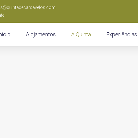
as@quintadecarcavelos.com
nte
nício
Alojamentos
A Quinta
Experiências