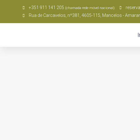
+351 911 141 205
reserv
(chamada rede móvel nacional)
Rua de Carcavelos, nº381, 4605-115, Mancelos - Amara
I