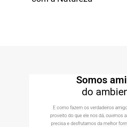
Somos ami
do ambie
E como fazem os verdadeiros amigo
proveito do que ele nos dá, ouvimos 
precisa e desfrutamos da melhor fo